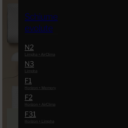
Schiume
evolute
N2
N3
F1
F2
F31