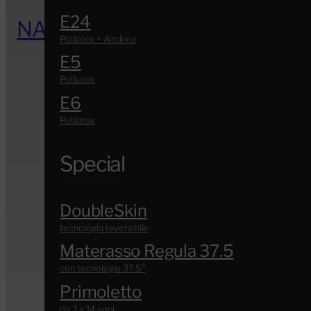
E24
NATURALI
E5
E6
Special
DoubleSkin
Materasso Regula 37.5
Primoletto