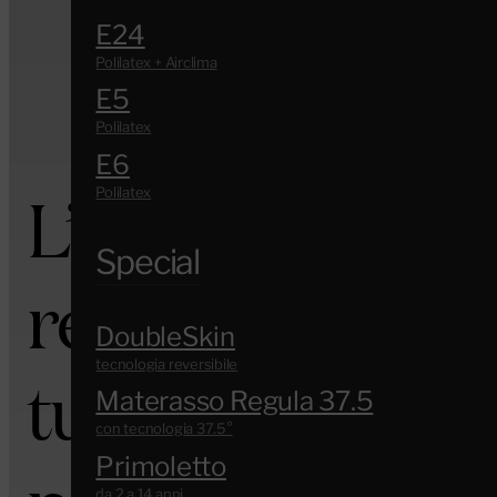
E24
E5
E6
L’esclusivo sis
Special
regolazione dell
DoubleSkin
tutta sicurezza,
Materasso Regula 37.5
Primoletto