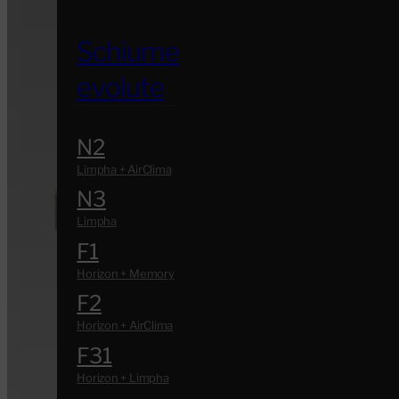
Schiume
evolute
N2
N3
F1
F2
F31