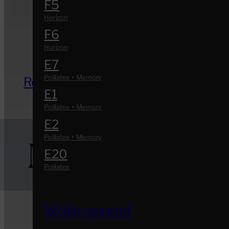
F5
F6
E7
Reti in metallo
E1
E2
Modo Must
E20
Molle bonnel