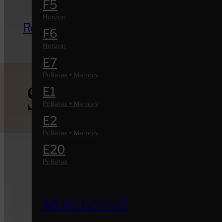
F5
Reti in legno
F6
E7
Sintesy Extra
E1
E2
E20
Molle bonnel