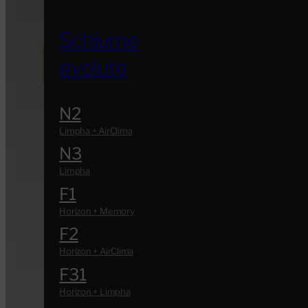
Schiume
evolute
N2
N3
F1
F2
F31