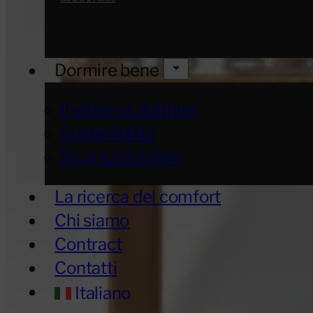
Dormire bene
Il sistema dormire
Sostenibilità
Sicurezza totale
La ricerca del comfort
Chi siamo
Contract
Contatti
Italiano