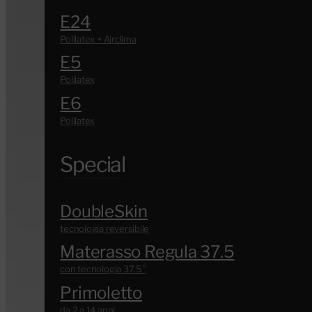
E24
E5
E6
Special
DoubleSkin
Materasso Regula 37.5
Primoletto